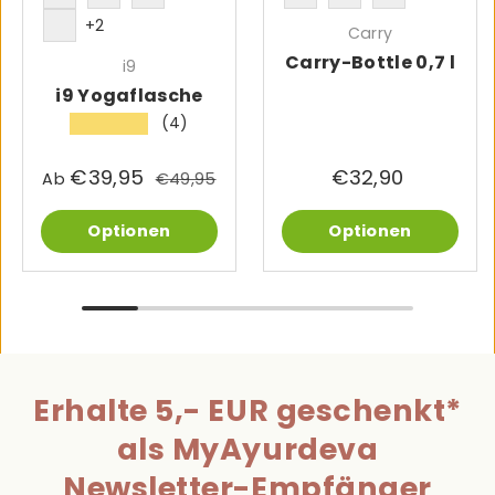
grün
weiß
indigo
PURE GOLD
RELEASE YOURSELF
ELEPHANT
+2
Carry
blau
Carry-Bottle 0,7 l
i9
i9 Yogaflasche
(4)
★★★★★
€39,95
€32,90
Ab
€49,95
Optionen
Optionen
Erhalte 5,- EUR geschenkt*
als MyAyurdeva
Newsletter-Empfänger