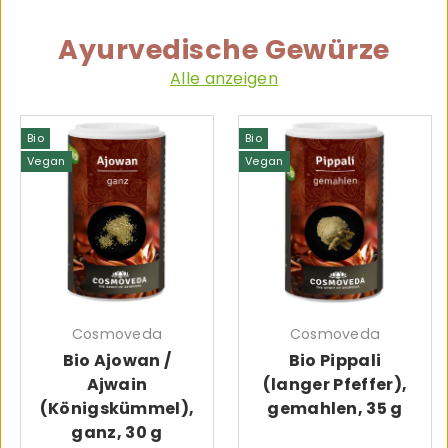
Ayurvedische Gewürze
Alle anzeigen
Bio
Bio
Vegan
Vegan
Cosmoveda
Cosmoveda
Bio Ajowan /
Bio Pippali
Ajwain
(langer Pfeffer),
(Königskümmel),
gemahlen, 35 g
ganz, 30 g