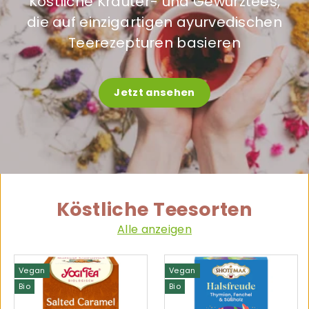
Köstliche Kräuter- und Gewürztees,
die auf einzigartigen ayurvedischen
Teerezepturen basieren
Jetzt ansehen
Köstliche Teesorten
Alle anzeigen
Vegan
Vegan
Bio
Bio