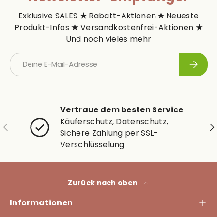
Exklusive SALES
★
Rabatt-Aktionen
★
Neueste
Produkt-Infos
★
Versandkostenfrei-Aktionen
★
Und noch vieles mehr
E-Mail
Abonni
Vertraue dem besten Service
Käuferschutz, Datenschutz,
Vorherige
Nä
Sichere Zahlung per SSL-
Verschlüsselung
Zurück nach oben
Informationen