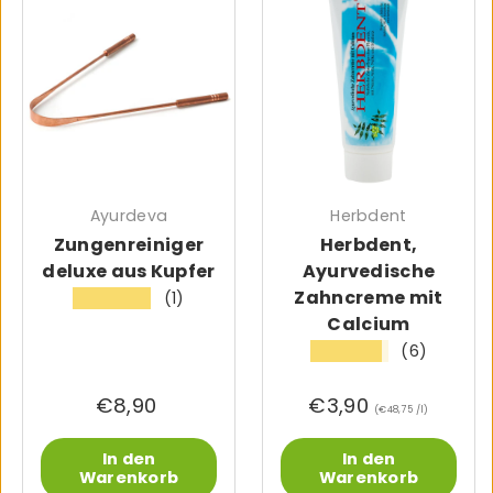
Ayurdeva
Herbdent
Zungenreiniger
Herbdent,
deluxe aus Kupfer
Ayurvedische
Zahncreme mit
(1)
★★★★★
Calcium
(6)
★★★★★
€8,90
€3,90
Grundpreis
€48,75 /l
In den
In den
Warenkorb
Warenkorb