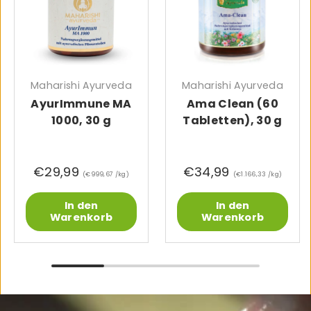
Maharishi Ayurveda
Maharishi Ayurveda
AyurImmune MA
Ama Clean (60
1000, 30 g
Tabletten), 30 g
€29,99
€34,99
Grundpreis
Grundpreis
€999,67 /kg
€1.166,33 /kg
In den
In den
Warenkorb
Warenkorb