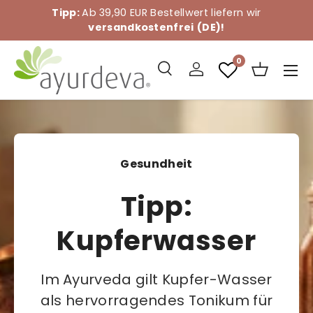
Tipp:
Ab 39,90 EUR Bestellwert liefern wir
Direkt zum Inhalt
versandkostenfrei
(DE)!
0
Suche
Einloggen
Einkaufs
Men
Suchen
Suchen
Gesundheit
Tipp:
Kupferwasser
Im Ayurveda gilt Kupfer-Wasser
als hervorragendes Tonikum für