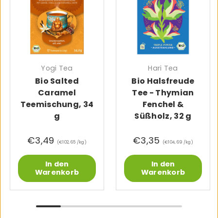
Yogi Tea
Hari Tea
Bio Salted
Bio Halsfreude
Caramel
Tee - Thymian
Teemischung, 34
Fenchel &
g
Süßholz, 32 g
€3,49
€3,35
Grundpreis
Grundpreis
€102,65 /kg
€104,69 /kg
In den
In den
Warenkorb
Warenkorb