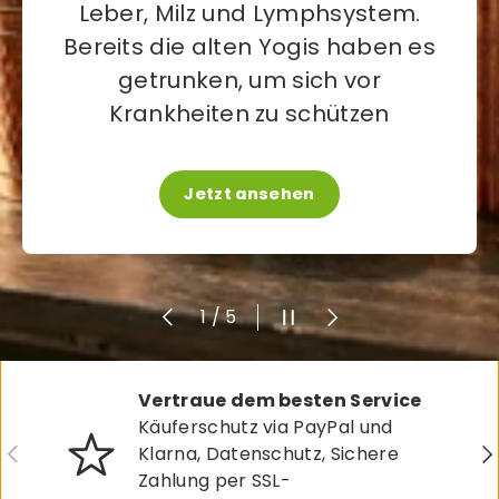
Leber, Milz und Lymphsystem.
Bereits die alten Yogis haben es
getrunken, um sich vor
Krankheiten zu schützen
Jetzt ansehen
Vorherige
Slideshow pausieren
Nächste
von
1
/
5
Vertraue dem besten Service
Käuferschutz via PayPal und
Vorherige
Nä
Klarna, Datenschutz, Sichere
Zahlung per SSL-