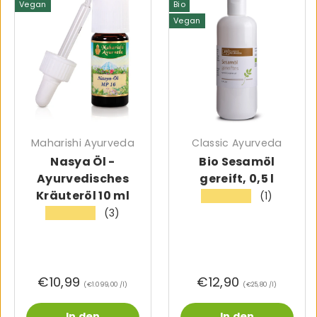
Vegan
Bio
Vegan
Maharishi Ayurveda
Classic Ayurveda
Nasya Öl -
Bio Sesamöl
Ayurvedisches
gereift, 0,5 l
Kräuteröl 10 ml
(1)
★★★★★
(3)
★★★★★
€10,99
€12,90
Grundpreis
Grundpreis
€1.099,00 /l
€25,80 /l
In den
In den