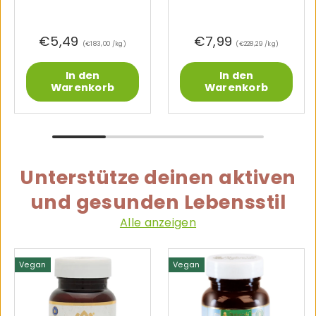
€5,49
€7,99
Grundpreis
Grundpreis
€183,00 /kg
€228,29 /kg
In den
In den
Warenkorb
Warenkorb
Unterstütze deinen aktiven
und gesunden Lebensstil
Alle anzeigen
Vegan
Vegan