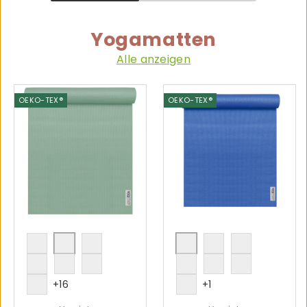
Yogamatten
Alle anzeigen
OEKO-TEX®
OEKO-TEX®
fire-red
cocos
sky
blue
mango
türkis
arctic
pink
aubergine
kiwi
velvet rose
mandarine
+16
+1
petrol
pink