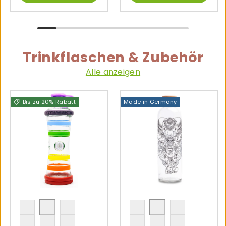
Trinkflaschen & Zubehör
Alle anzeigen
Bis zu 20% Rabatt
Made in Germany
gelb
Chakra
violett
FIND THE GOOD
FLOWER OF LIFE
WATER IS LIFE